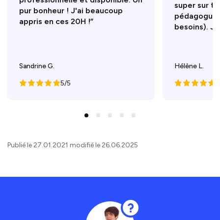
super sur to
pur bonheur ! J'ai beaucoup
pédagogue, 
appris en ces 20H !”
besoins). J
Sandrine G.
Hélène L.
5/5
5
Publié le 27.01.2021 modifié le 26.06.2025